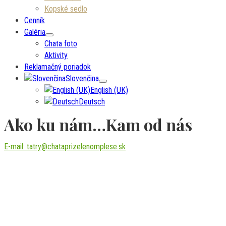
Kopské sedlo
Cenník
Galéria
Chata foto
Aktivity
Reklamačný poriadok
Slovenčina
English (UK)
Deutsch
Ako ku nám…Kam od nás
E-mail: tatry@chataprizelenomplese.sk
Tel.: +421 901 767 420