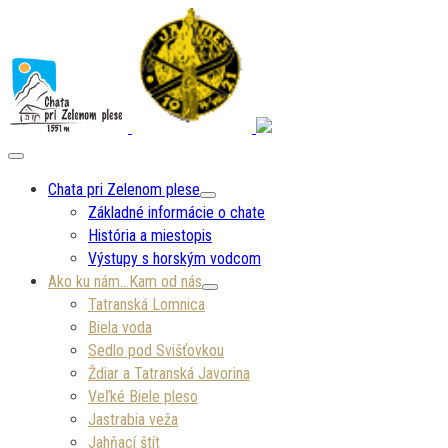
Chata pri Zelenom plese
Základné informácie o chate
História a miestopis
Výstupy s horským vodcom
Ako ku nám…Kam od nás
Tatranská Lomnica
Biela voda
Sedlo pod Svišťovkou
Ždiar a Tatranská Javorina
Veľké Biele pleso
Jastrabia veža
Jahňací štít