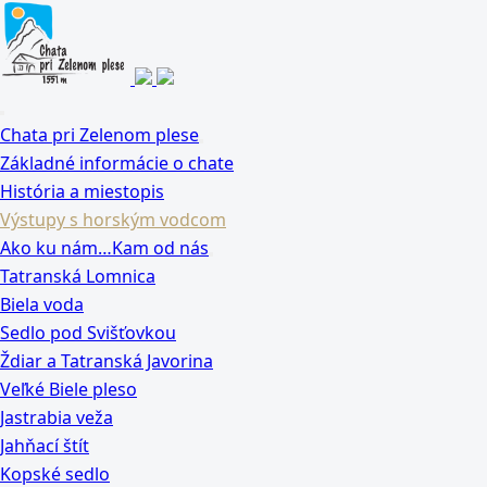
Chata pri Zelenom plese
Základné informácie o chate
História a miestopis
Výstupy s horským vodcom
Ako ku nám…Kam od nás
Tatranská Lomnica
Biela voda
Sedlo pod Svišťovkou
Ždiar a Tatranská Javorina
Veľké Biele pleso
Jastrabia veža
Jahňací štít
Kopské sedlo