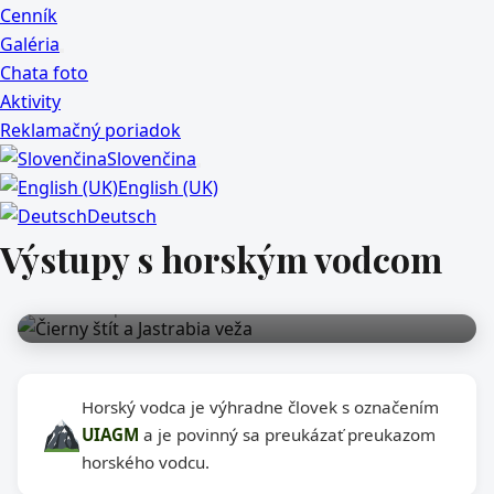
Cenník
Galéria
Chata foto
Aktivity
Reklamačný poriadok
Slovenčina
English (UK)
Deutsch
Výstupy s horským vodcom
Výstupy s horským vodcom
Výber lezeckých a horolezeckých trás z Chaty pri
Zelenom plese
Horský vodca je výhradne človek s označením
UIAGM
a je povinný sa preukázať preukazom
horského vodcu.