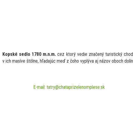
Kopské sedlo 1780 m.n.m.
cez ktorý vedie značený turistický chodní
v ich masíve štôlne, hľadajúc meď z čoho vyplýva aj názov oboch dolí
E-mail: tatry@chataprizelenomplese.sk