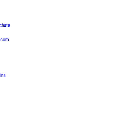
 chate
odcom
ina