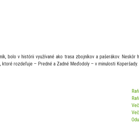
k, bolo v histórii využívané ako trasa zbojníkov a pašerákov. Neskôr ho
n, ktoré rozdeľuje – Predné a Zadné Meďodoly – v minulosti Koperšady.
Tel.: +421 901 767 420
Raň
Raň
Več
Več
Odu