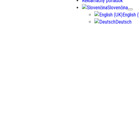
Reklamačný poriadok
Slovenčina
English 
Deutsch