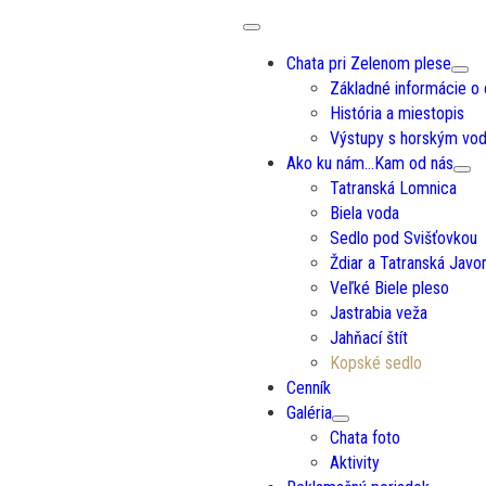
Chata pri Zelenom plese
Základné informácie o
História a miestopis
Výstupy s horským v
Ako ku nám…Kam od nás
Tatranská Lomnica
Biela voda
Sedlo pod Svišťovkou
Ždiar a Tatranská Javor
Veľké Biele pleso
Jastrabia veža
Jahňací štít
Kopské sedlo
Cenník
Galéria
Chata foto
Aktivity