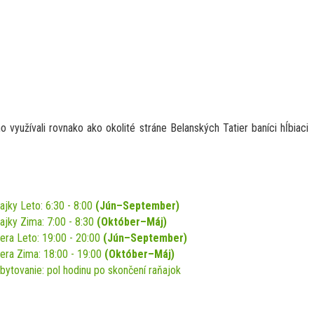
 využívali rovnako ako okolité stráne Belanských Tatier baníci hĺbiaci
ajky Leto: 6:30 - 8:00
(Jún–September)
ajky Zima: 7:00 - 8:30
(Október–Máj)
era Leto: 19:00 - 20:00
(Jún–September)
era Zima: 18:00 - 19:00
(Október–Máj)
bytovanie: pol hodinu po skončení raňajok