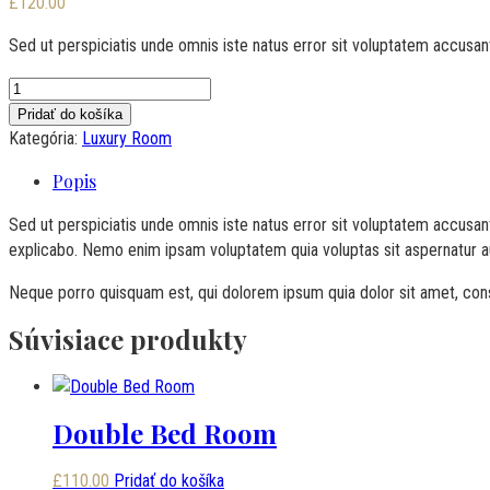
£
120.00
Sed ut perspiciatis unde omnis iste natus error sit voluptatem accus
množstvo
Deluxe
Pridať do košíka
Room
Kategória:
Luxury Room
Popis
Sed ut perspiciatis unde omnis iste natus error sit voluptatem accusan
explicabo. Nemo enim ipsam voluptatem quia voluptas sit aspernatur au
Neque porro quisquam est, qui dolorem ipsum quia dolor sit amet, con
Súvisiace produkty
Double Bed Room
£
110.00
Pridať do košíka