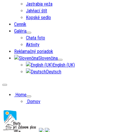
Jastrabia veža
Jahňací štít
Kopské sedlo
Cenník
Galéria
Chata foto
Aktivity
Reklamačný poriadok
Slovenčina
English (UK)
Deutsch
Home
Domov