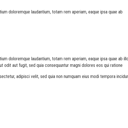
antium doloremque laudantium, totam rem aperiam, eaque ipsa quae ab
tium doloremque laudantium, totam rem aperiam, eaque ipsa quae ab illo i
t odit aut fugit, sed quia consequuntur magni dolores eos qui ratione
sectetur, adipisci velit, sed quia non numquam eius modi tempora incidu