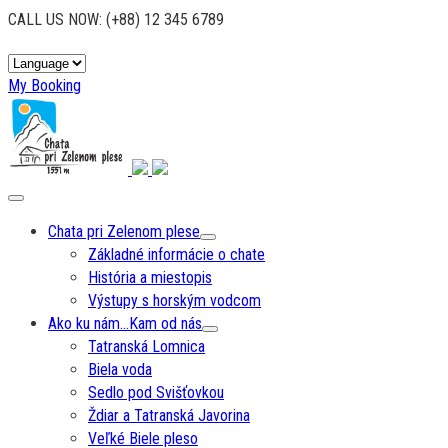
CALL US NOW:
(+88) 12 345 6789
My Booking
Chata pri Zelenom plese
Základné informácie o chate
História a miestopis
Výstupy s horským vodcom
Ako ku nám…Kam od nás
Tatranská Lomnica
Biela voda
Sedlo pod Svišťovkou
Ždiar a Tatranská Javorina
Veľké Biele pleso